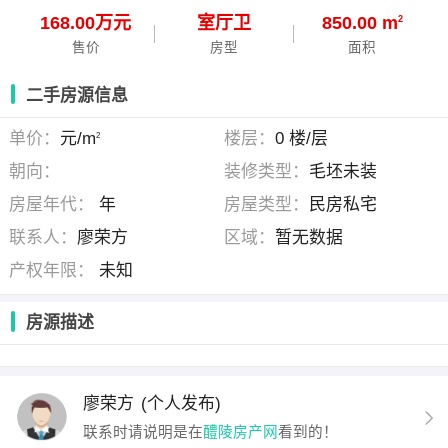
168.00万元
室
厅
卫
850.00 m
2
售价
房型
面积
二手房源信息
单价：
元/m
楼层：
0 楼/层
2
朝向：
装修类型：
毛坯未装
房屋年代：
年
房屋类型：
民房私宅
联系人：
廖荣方
区域：
暂无数据
产权年限：
未知
房源描述
廖荣方
(个人发布)
联系时请说明是在
醴陵房产网
看到的！