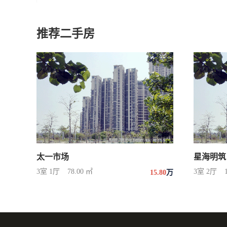
推荐二手房
太一市场
星海明筑
3室 1厅
78.00 ㎡
3室 2厅
15.80
万