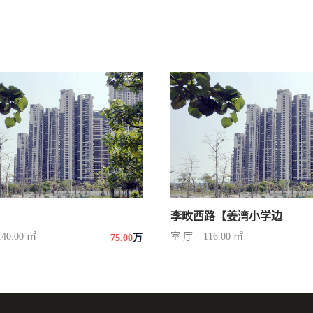
李畋西路【姜湾小学边
140.00 ㎡
室 厅
116.00 ㎡
75.00
万