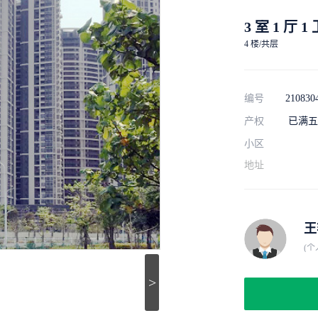
3 室 1 厅 1
4 楼/共层
编号
210830
产权
已满五
小区
地址
王
(个
>