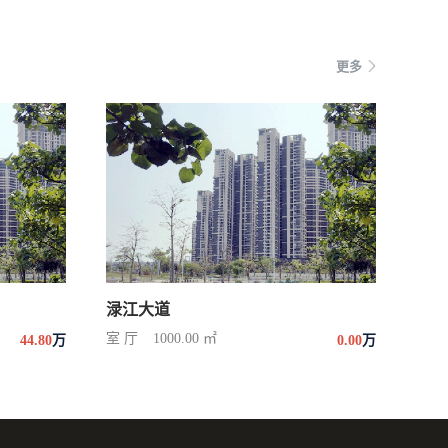
更多
渌江大道
室 厅
1000.00 ㎡
44.80
万
0.00
万