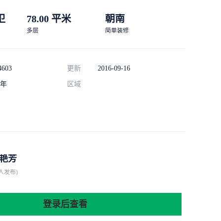
 卫
78.00 平米
朝南
多层
简单装修
4603
更新
2016-09-16
年
区域
艳芳
人发布)
登录后查看