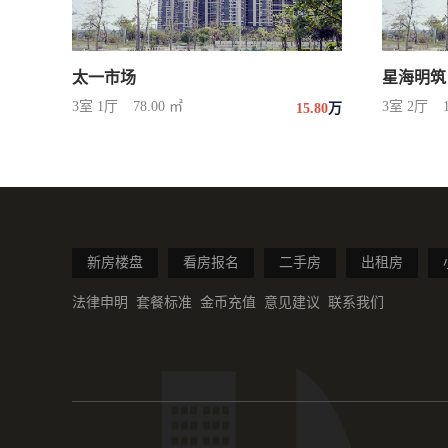
太一市场
星海明筑
3室 1厅
78.00 ㎡
3室 2厅
15.80
万
新房楼盘
看房报名
二手房
出租房
法律申明
套餐标准
金币充值
意见建议
联系我们