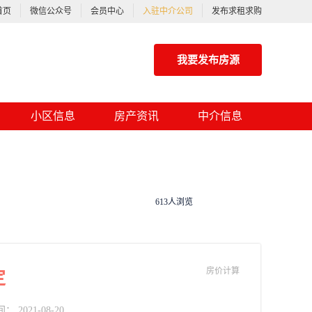
首页
微信公众号
会员中心
入驻中介公司
发布求租求购
我要发布房源
小区信息
房产资讯
中介信息
613人浏览
房价计算
定
2021-08-20