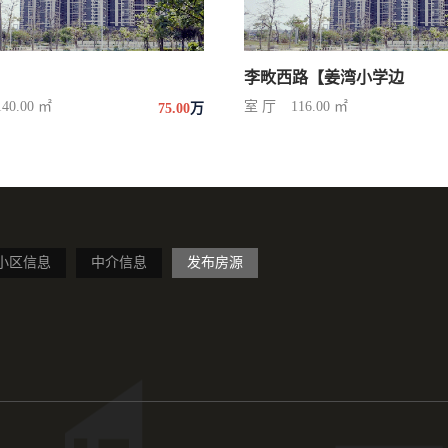
李畋西路【姜湾小学边
140.00 ㎡
室 厅
116.00 ㎡
75.00
万
小区信息
中介信息
发布房源