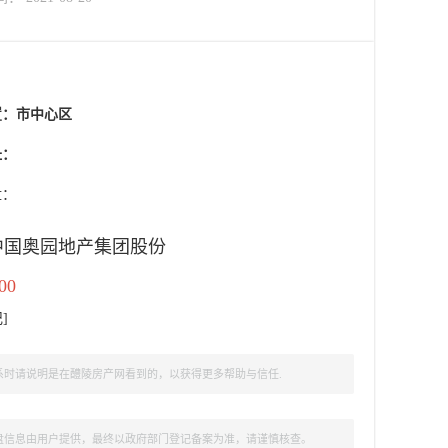
置：
市中心区
址：
盘：
中国奥园地产集团股份
00
记
]
时请说明是在醴陵房产网看到的，以获得更多帮助与信任.
盘信息由用户提供，最终以政府部门登记备案为准，请谨慎核查。