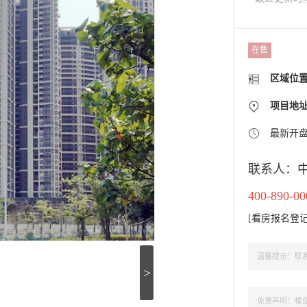
在售
区域位
项目地
最新开
联系人：
400-890-00
[
看房报名登
温馨提示：联系
>
免责声明：楼