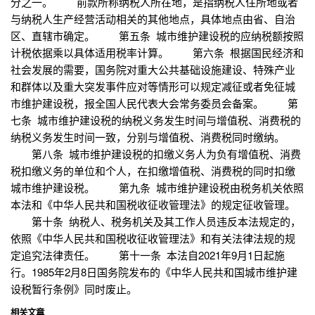
分之一。 前款所称纳税人所在地，是指纳税人住所地或者
与纳税人生产经营活动相关的其他地点，具体地点由省、自治
区、直辖市确定。 第五条 城市维护建设税的应纳税额按照
计税依据乘以具体适用税率计算。 第六条 根据国民经济和
社会发展的需要，国务院对重大公共基础设施建设、特殊产业
和群体以及重大突发事件应对等情形可以规定减征或者免征城
市维护建设税，报全国人民代表大会常务委员会备案。 第
七条 城市维护建设税的纳税义务发生时间与增值税、消费税的
纳税义务发生时间一致，分别与增值税、消费税同时缴纳。
第八条 城市维护建设税的扣缴义务人为负有增值税、消费
税扣缴义务的单位和个人，在扣缴增值税、消费税的同时扣缴
城市维护建设税。 第九条 城市维护建设税由税务机关依照
本法和《中华人民共和国税收征收管理法》的规定征收管理。
第十条 纳税人、税务机关及其工作人员违反本法规定的，
依照《中华人民共和国税收征收管理法》和有关法律法规的规
定追究法律责任。 第十一条 本法自2021年9月1日起施
行。1985年2月8日国务院发布的《中华人民共和国城市维护建
设税暂行条例》同时废止。
相关文章